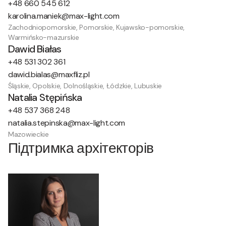
+48 660 545 612
karolina.maniek@max-light.com
Zachodniopomorskie, Pomorskie, Kujawsko-pomorskie,
Warmińsko-mazurskie
Dawid Białas
+48 531 302 361
dawid.bialas@maxfliz.pl
Śląskie, Opolskie, Dolnośląskie, Łódzkie, Lubuskie
Natalia Stępińska
+48 537 368 248
natalia.stepinska@max-light.com
Mazowieckie
Підтримка архітекторів