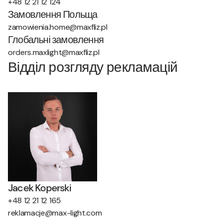
+48 12 21 12 124
Замовлення Польща
zamowienia.home@maxfliz.pl
Глобальні замовлення
orders.maxlight@maxfliz.pl
Відділ розгляду рекламацій
Jacek Koperski
+48 12 21 12 165
reklamacje@max-light.com