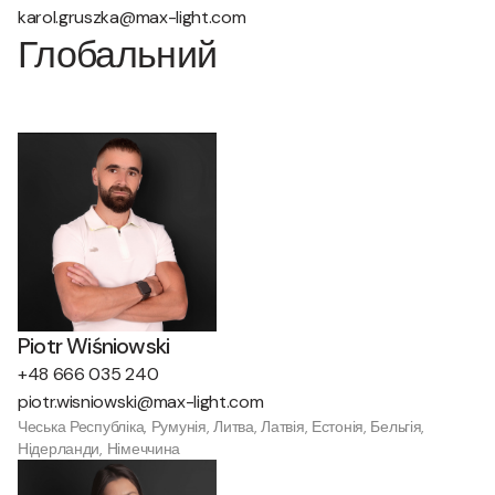
karol.gruszka@max-light.com
Глобальний
Piotr Wiśniowski
+48 666 035 240
piotr.wisniowski@max-light.com
Чеська Республіка, Румунія, Литва, Латвія, Естонія, Бельгія,
Нідерланди, Німеччина