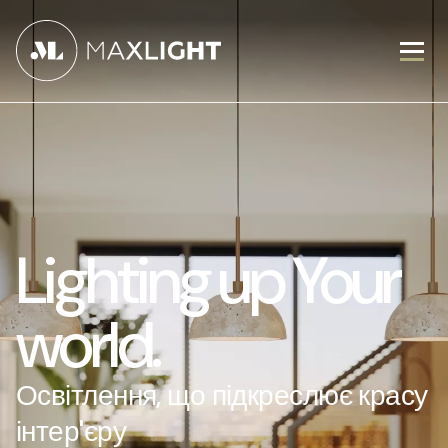
Lighting up Your
world.
Освітлення, що підкреслює красу
інтер'єру