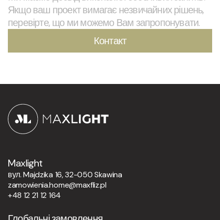
Якщо ваш проект вимагає незвичайних рішень,
перевірте, що ми можемо Вам запропонувати.
Контакт
Maxlight
вул. Majdzika 16, 32-050 Skawina
zamowienia.home@maxfliz.pl
+48 12 21 12 164
Глобальні замовлення