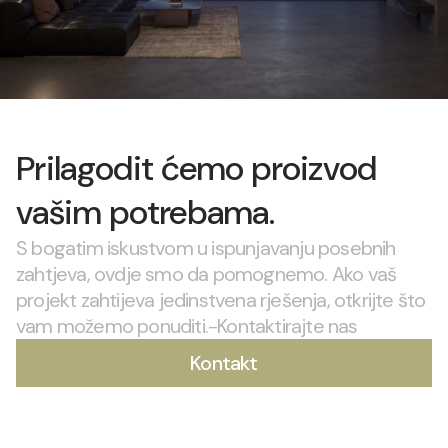
Prilagodit ćemo proizvod
vašim potrebama.
S bogatim iskustvom u ispunjavanju posebnih
zahtjeva, ovdje smo da pomognemo. Ako vaš
projekt zahtijeva jedinstvena rješenja, otkrijte što
vam možemo ponuditi.-Kontaktirajte nas
Kontakt