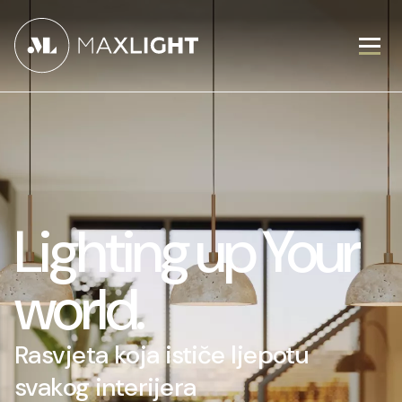
Lighting up Your
world.
Rasvjeta koja ističe ljepotu
svakog interijera