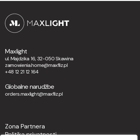
Maxlight
ul. Majdzika 16, 32-050 Skawina
zamowienia.home@maxfliz.pl
+48 12 21 12 164
Globalne narudžbe
orders.maxlight@maxfliz.pl
Zona Partnera
Politika privatnosti