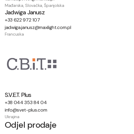
Mađarska, Slovačka, Španjolska
Jadwiga Janusz
+33 622 972 107
jadwiga.janusz@maxlight.com.pl
Francuska
S.V.E.T. Plus
+38 044 353 84 04
info@svet-plus.com
Ukrajina
Odjel prodaje