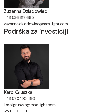
Zuzanna Dziadowiec
+48 536 817 665
zuzanna.dziadowiec@max-light.com
Podrška za investiciji
Karol Gruszka
+48 570 190 480
karol.gruszka@max-light.com