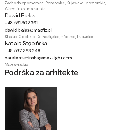
Zachodniopomorskie, Pomorskie, Kujawsko-pomorskie,
Warmińsko-mazurskie
Dawid Białas
+48 531 302 361
dawid.bialas@maxfliz.pl
Śląskie, Opolskie, Dolnośląskie, Łódzkie, Lubuskie
Natalia Stępińska
+48 537 368 248
natalia.stepinska@max-light.com
Mazowieckie
Podrška za arhitekte