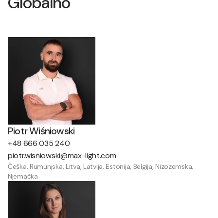
Globalno
Piotr Wiśniowski
+48 666 035 240
piotr.wisniowski@max-light.com
Češka, Rumunjska, Litva, Latvija, Estonija, Belgija, Nizozemska,
Njemačka