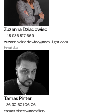
Zuzanna Dziadowiec
+48 536 817 665
zuzanna.dziadowiec@max-light.com
Hrvatska
Tamas Pinter
+36 30 601 06 06
tamas.pinter@maxfliz.pl