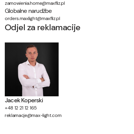
zamowienia.home@maxfliz.pl
Globalne narudžbe
orders.maxlight@maxfliz.pl
Odjel za reklamacije
Jacek Koperski
+48 12 21 12 165
reklamacje@max-light.com