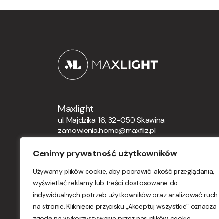
Maxlight
ul. Majdzika 16, 32-050 Skawina
zamowienia.home@maxfliz.pl
+48 12 21 12 164
Cenimy prywatność użytkowników
Zamówienia globalne
Używamy plików cookie, aby poprawić jakość przeglądania,
orders.maxlight@maxfliz.pl
wyświetlać reklamy lub treści dostosowane do
indywidualnych potrzeb użytkowników oraz analizować ruch
na stronie. Kliknięcie przycisku „Akceptuj wszystkie” oznacza
zgodę na wykorzystywanie przez nas plików cookie.