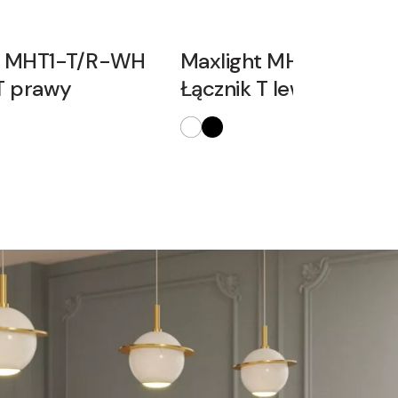
t MHT1-T/R-WH
Maxlight MHT1-T/L-W
T prawy
Łącznik T lewy