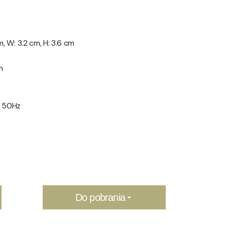
, W: 3.2 cm, H: 3.6 cm
m
 50Hz
Do pobrania