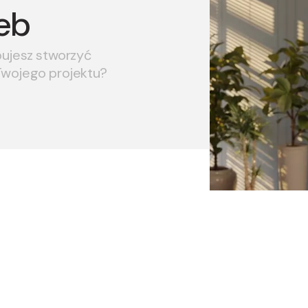
eb
bujesz stworzyć
Twojego projektu?