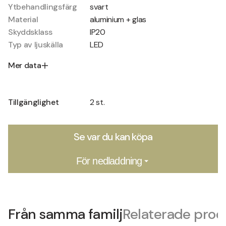
Ytbehandlingsfärg
svart
Material
aluminium + glas
Skyddsklass
IP20
Typ av ljuskälla
LED
Mer data
Tillgänglighet
2 st.
Se var du kan köpa
För nedladdning
Från samma familj
Relaterade prod