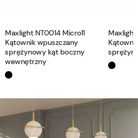
Maxlight NT0014 Micro11
Maxlight
Kątownik wpuszczany
Kątowni
sprężynowy kąt boczny
sprężyn
wewnętrzny