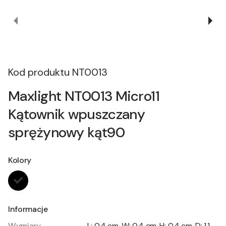
Kod produktu
NT0013
Maxlight NT0013 Micro11
Kątownik wpuszczany
sprężynowy kąt90
Kolory
Informacje
Wymiary
L: 0.4 cm, W: 0.4 cm, H: 0.4 cm, D: 1.1