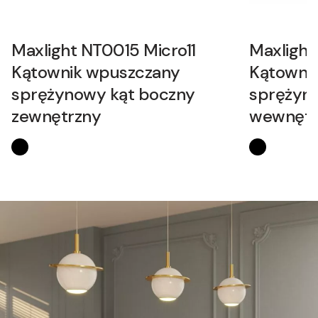
Maxlight NT0015 Micro11
Maxlight
Kątownik wpuszczany
Kątowni
sprężynowy kąt boczny
sprężyn
zewnętrzny
wewnętr