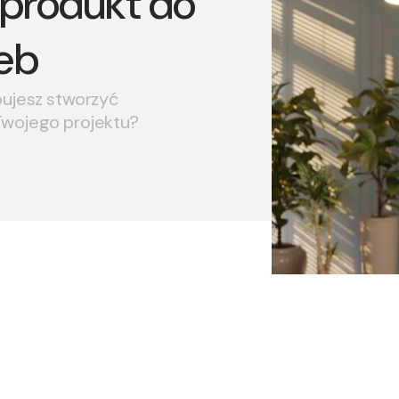
produkt do
eb
bujesz stworzyć
Twojego projektu?