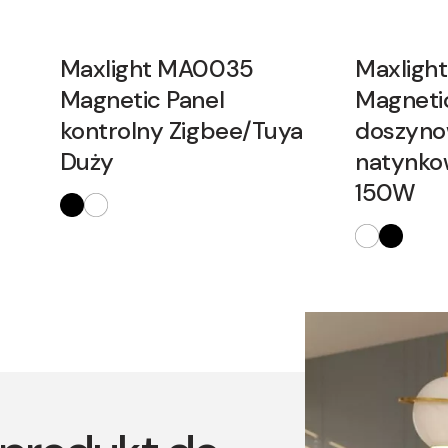
Maxlight MA0035
Maxligh
Magnetic Panel
Magnetic
kontrolny Zigbee/Tuya
doszyno
Duży
natynkow
150W