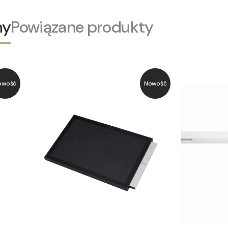
ny
Powiązane produkty
owość
Nowość