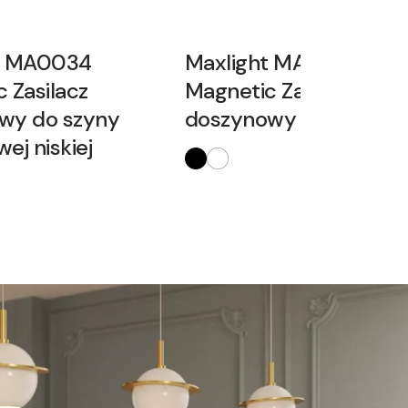
t MA0034
Maxlight MA0031
 Zasilacz
Magnetic Zasilacz
wy do szyny
doszynowy 300W
ej niskiej