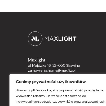
Maxlight
ul. Majdzika 16, 32-050 Skawina
zamowienia.home@maxfliz.pl
+48 12 21 12 164
Cenimy prywatność użytkowników
Zamówienia globalne
Używamy plików cookie, aby poprawić jakość przeglądania,
orders.maxlight@maxfliz.pl
wyświetlać reklamy lub treści dostosowane do
indywidualnych potrzeb użytkowników oraz analizować ruch