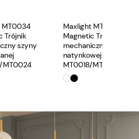
t MT0034
Maxlight MT0033
 Trójnik
Magnetic Trójnik
czny szyny
mechaniczny szyny
anej
natynkowej wysokiej
/MT0024
MT0018/MT0019