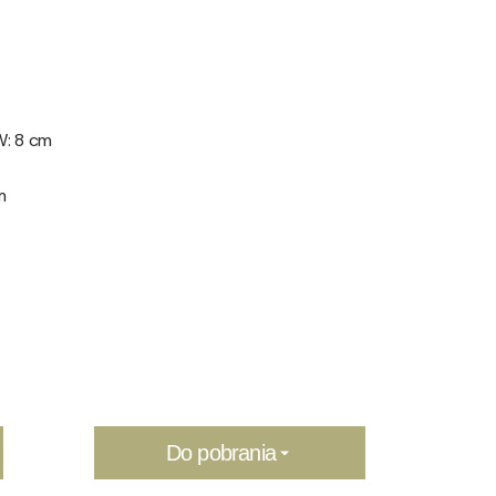
W: 8 cm
m
Do pobrania