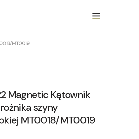
MT0018/MT0019
2 Magnetic Kątownik
rożnika szyny
sokiej MT0018/MT0019