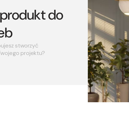
produkt do
eb
bujesz stworzyć
Twojego projektu?