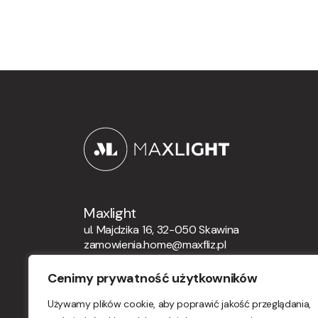
Maxlight
ul. Majdzika 16, 32-050 Skawina
zamowienia.home@maxfliz.pl
+48 12 21 12 164
Cenimy prywatność użytkowników
Zamówienia globalne
Używamy plików cookie, aby poprawić jakość przeglądania,
orders.maxlight@maxfliz.pl