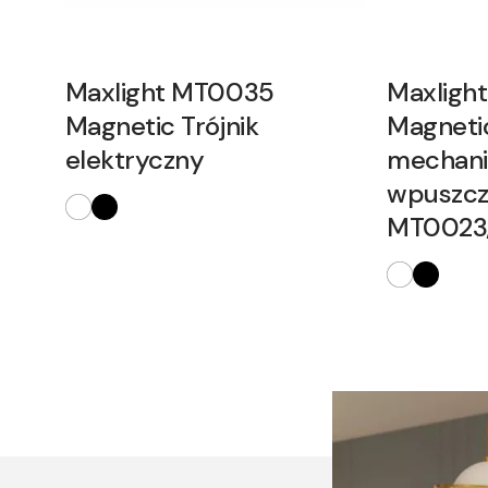
Maxlight MT0035
Maxligh
Magnetic Trójnik
Magnetic
elektryczny
mechani
wpuszcz
MT0023