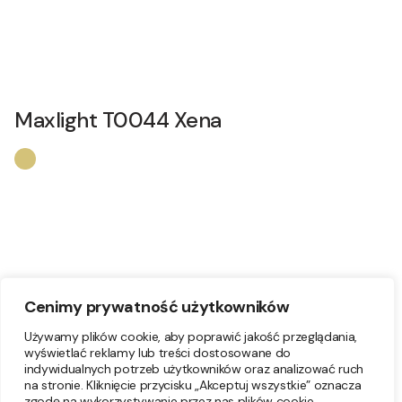
Maxlight T0044 Xena
Cenimy prywatność użytkowników
Używamy plików cookie, aby poprawić jakość przeglądania,
wyświetlać reklamy lub treści dostosowane do
indywidualnych potrzeb użytkowników oraz analizować ruch
na stronie. Kliknięcie przycisku „Akceptuj wszystkie” oznacza
zgodę na wykorzystywanie przez nas plików cookie.