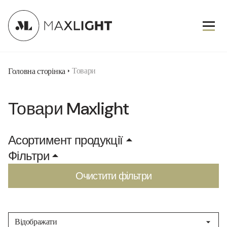
Товари
Головна сторінка
Товари Maxlight
Асортимент продукції
Фільтри
новинка
Очистити фільтри
Бра
IP20
Deco
Дзеркала
IP44
Garden
Відображати