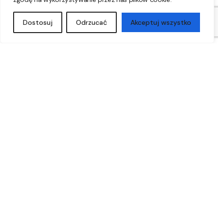
Dostosuj
Odrzucać
Akceptuj wszystko
Maxlight T0043 Lollipop