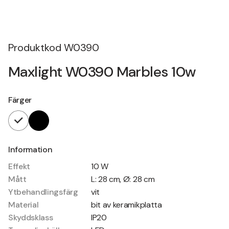
Produktkod
W0390
Maxlight W0390 Marbles 10w
Färger
Information
Effekt
10 W
Mått
L: 28 cm, Ø: 28 cm
Ytbehandlingsfärg
vit
Material
bit av keramikplatta
Skyddsklass
IP20