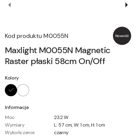
Kod produktu
M0055N
Nowość
Maxlight M0055N Magnetic
Raster płaski 58cm On/Off
Kolory
Informacje
Moc
23.2 W
Wymiary
L: 57 cm, W: 1 cm, H: 1 cm
Wykończenie
czarny