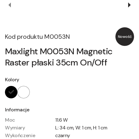
Kod produktu
M0053N
Nowość
Maxlight M0053N Magnetic
Raster płaski 35cm On/Off
Kolory
Informacje
Moc
11.6 W
Wymiary
L: 34 cm, W: 1 cm, H: 1 cm
Wykończenie
czarny