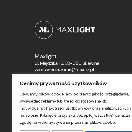
Maxlight
ul. Majdzika 16, 32-050 Skawina
zamowienia.home@maxfliz.pl
+48 12 21 12 164
Cenimy prywatność użytkowników
Zamówienia globalne
Używamy plików cookie, aby poprawić jakość przeglądania,
orders.maxlight@maxfliz.pl
wyświetlać reklamy lub treści dostosowane do
indywidualnych potrzeb użytkowników oraz analizować ruch
na stronie. Kliknięcie przycisku „Akceptuj wszystkie” oznacza
zgodę na wykorzystywanie przez nas plików cookie.