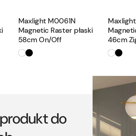
Maxlight M0061N
Maxligh
i
Magnetic Raster płaski
Magnetic
58cm On/Off
46cm Zi
produkt do