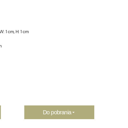
 W: 1 cm, H: 1 cm
m
Do pobrania