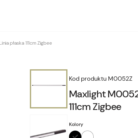
nia płaska 111cm Zigbee
Kod produktu
M0052Z
Maxlight M0052Z
111cm Zigbee
Kolory