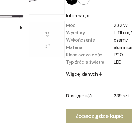
Informacje
Moc
23.2 W
Wymiary
L: 111 cm,
Wykończenie
czarny
Materiał
aluminiu
Klasa szczelności
IP20
Typ źródła światła
LED
Więcej danych
Dostępność
239 szt.
Zobacz gdzie kupić