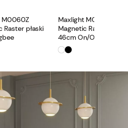
t M0060Z
Maxlight M0060N
 Raster płaski
Magnetic Raster płask
gbee
46cm On/Off