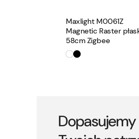
Maxlight M0061Z
Magnetic Raster płask
58cm Zigbee
Dopasujemy 