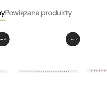
ny
Powiązane produkty
owość
Nowość