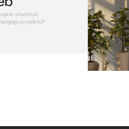
eb
bujesz stworzyć
Twojego projektu?