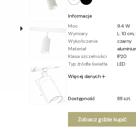
Informacje
Moc
9.4 W
Wymiary
L: 10 cm,
Wykończenie
czarny
Materiał
aluminiu
Klasa szczelności
IP20
Typ źródła światła
LED
Więcej danych
Dostępność
88 szt.
Zobacz gdzie kupić