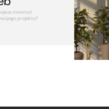
eb
bujesz stworzyć
Twojego projektu?