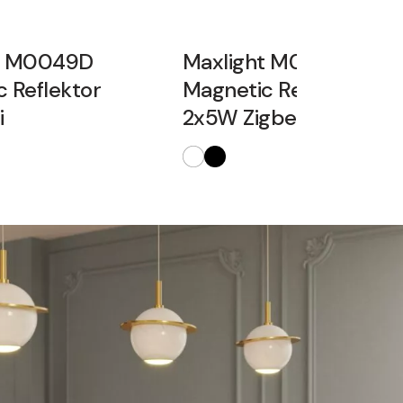
t M0049D
Maxlight M0048Z
 Reflektor
Magnetic Reflektor
i
2x5W Zigbee