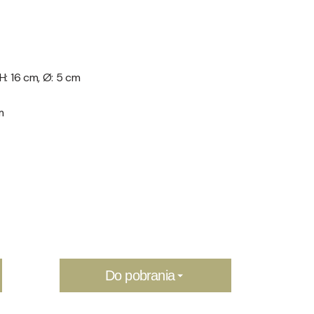
 H: 16 cm, Ø: 5 cm
m
Do pobrania