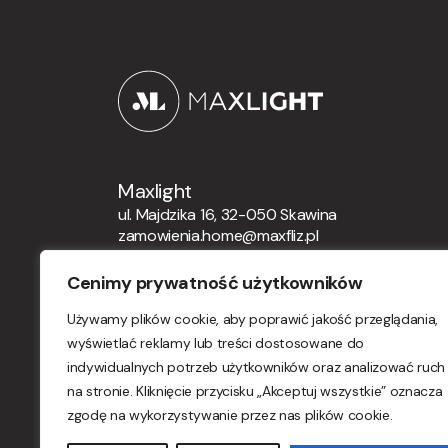
Maxlight
ul. Majdzika 16, 32-050 Skawina
zamowienia.home@maxfliz.pl
+48 12 21 12 164
Cenimy prywatność użytkowników
Zamówienia globalne
Używamy plików cookie, aby poprawić jakość przeglądania,
orders.maxlight@maxfliz.pl
wyświetlać reklamy lub treści dostosowane do
indywidualnych potrzeb użytkowników oraz analizować ruch
na stronie. Kliknięcie przycisku „Akceptuj wszystkie” oznacza
zgodę na wykorzystywanie przez nas plików cookie.