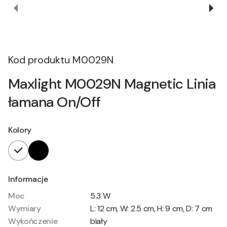
Kod produktu
M0029N
Maxlight M0029N Magnetic Linia
łamana On/Off
Kolory
Informacje
Moc
5.3 W
Wymiary
L: 12 cm, W: 2.5 cm, H: 9 cm, D: 7 cm
Wykończenie
biały