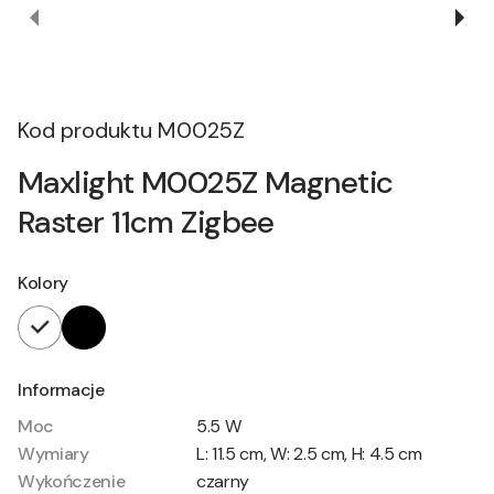
Kod produktu
M0025Z
Maxlight M0025Z Magnetic
Raster 11cm Zigbee
Kolory
Informacje
Moc
5.5 W
Wymiary
L: 11.5 cm, W: 2.5 cm, H: 4.5 cm
Wykończenie
czarny