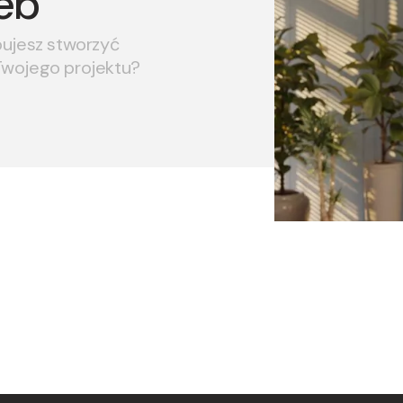
eb
bujesz stworzyć
Twojego projektu?