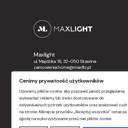
Maxlight
ul. Majdzika 16, 32-050 Skawina
zamowienia.home@maxfliz.pl
+48 12 21 12 164
Cenimy prywatność użytkowników
Zamówienia globalne
Używamy plików cookie, aby poprawić jakość przeglądania,
orders.maxlight@maxfliz.pl
wyświetlać reklamy lub treści dostosowane do
indywidualnych potrzeb użytkowników oraz analizować ruch
na stronie. Kliknięcie przycisku „Akceptuj wszystkie” oznacza
zgodę na wykorzystywanie przez nas plików cookie.