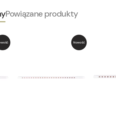
ny
Powiązane produkty
owość
Nowość