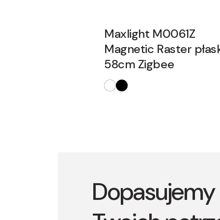
Maxlight M0061Z
Magnetic Raster płask
58cm Zigbee
Dopasujemy 