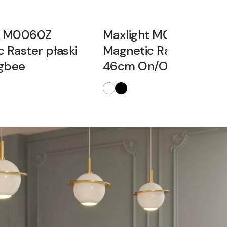
t M0060Z
Maxlight M0060N
 Raster płaski
Magnetic Raster płask
gbee
46cm On/Off