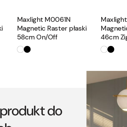
Maxlight M0061N
Maxligh
i
Magnetic Raster płaski
Magnetic
58cm On/Off
46cm Zi
produkt do