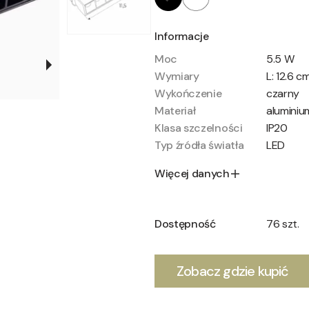
Informacje
Moc
5.5 W
Wymiary
L: 12.6 c
Wykończenie
czarny
Materiał
aluminiu
Klasa szczelności
IP20
Typ źródła światła
LED
Więcej danych
Dostępność
76 szt.
Zobacz gdzie kupić