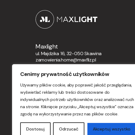
Maxlight
ul. Majdzika 16, 32-050 Skawina
zamowienia.home@maxfliz.pl
+48 12 21 12 164
Cenimy prywatność użytkowników
Zamówienia globalne
Używamy plików cookie, aby poprawić jakość przeglądania,
orders.maxlight@maxfliz.pl
wyświetlać reklamy lub treści dostosowane do
indywidualnych potrzeb użytkowników oraz analizować ruch
na stronie. Kliknięcie przycisku „Akceptuj wszystkie” oznacza
zgodę na wykorzystywanie przez nas plików cookie.
© Maxlight - All rights reserved.
Dostosuj
Odrzucać
Akceptuj wszystko