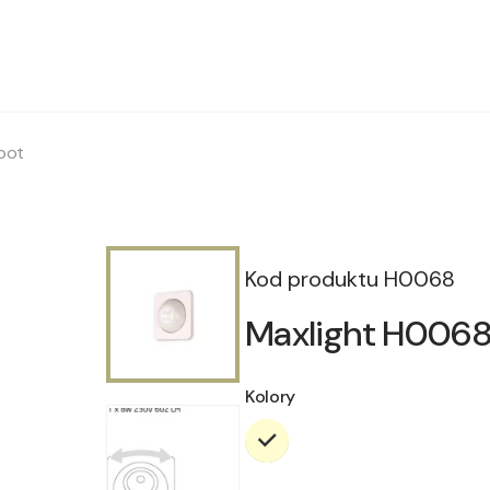
pot
Kod produktu
H0068
Maxlight H0068
Kolory