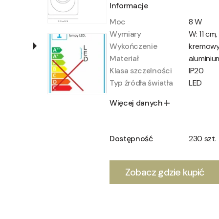
Informacje
Moc
8 W
Wymiary
W: 11 cm,
Wykończenie
kremow
Materiał
aluminiu
Klasa szczelności
IP20
Typ źródła światła
LED
Więcej danych
Dostępność
230 szt.
Zobacz gdzie kupić