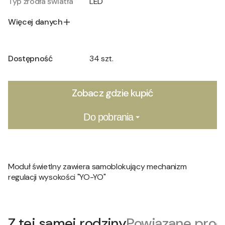
Typ źródła światła
LED
Więcej danych
Dostępność
34 szt.
Zobacz gdzie kupić
Do pobrania
Moduł świetlny zawiera samoblokujący mechanizm
regulacji wysokości "YO-YO"
Z tej samej rodziny
Powiązane prod