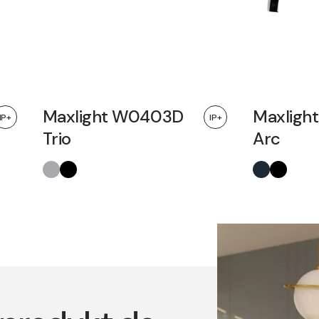
Maxlight W0403D
Maxligh
IP+
IP+
Trio
Arc