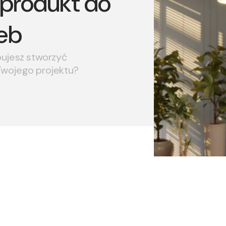
produkt do
eb
bujesz stworzyć
Twojego projektu?