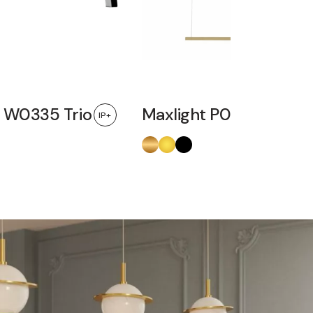
t W0335 Trio
Maxlight P0475D Trio I
IP+