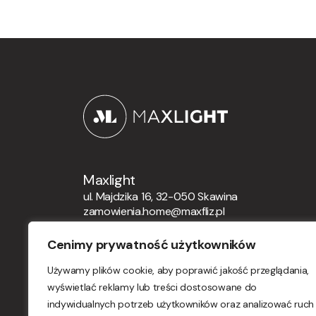
Maxlight
ul. Majdzika 16, 32-050 Skawina
zamowienia.home@maxfliz.pl
+48 12 21 12 164
Cenimy prywatność użytkowników
Zamówienia globalne
Używamy plików cookie, aby poprawić jakość przeglądania,
orders.maxlight@maxfliz.pl
wyświetlać reklamy lub treści dostosowane do
indywidualnych potrzeb użytkowników oraz analizować ruch