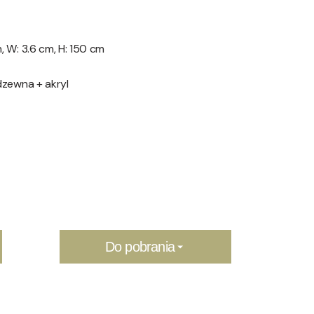
, W: 3.6 cm, H: 150 cm
rdzewna + akryl
Do pobrania