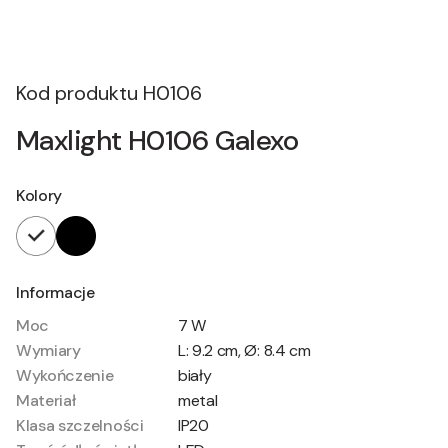
Kod produktu
H0106
Maxlight H0106 Galexo
Kolory
Informacje
Moc
7 W
Wymiary
L: 9.2 cm, Ø: 8.4 cm
Wykończenie
biały
Materiał
metal
Klasa szczelności
IP20