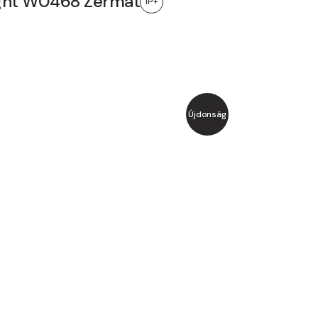
ght W0468 Zermat
IP+
Újdonság