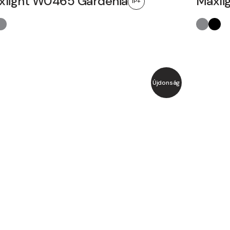
xlight W0465 Gardenia
Maxli
IP+
Újdonság