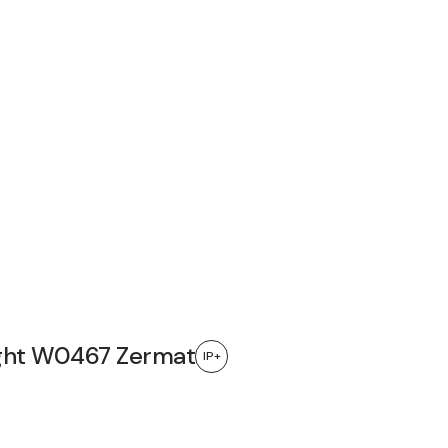
ght W0467 Zermat
IP+