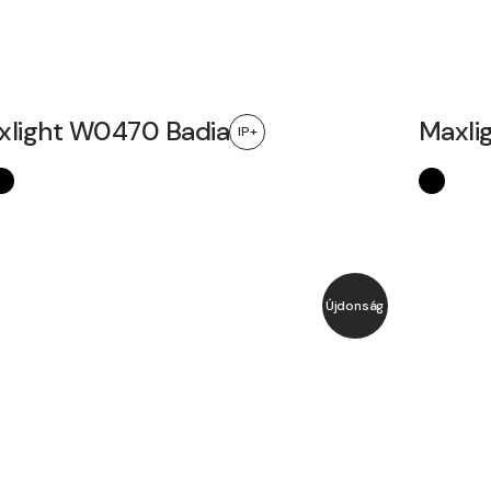
xlight W0470 Badia
Maxli
IP+
Újdonság