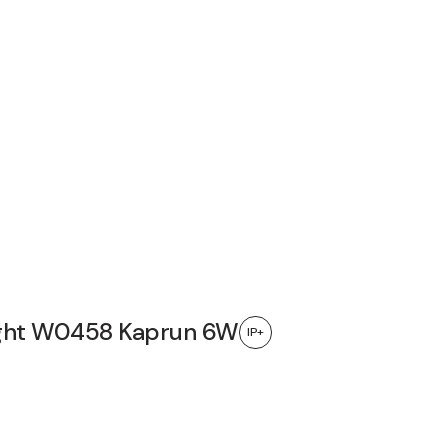
ght W0458 Kaprun 6W
IP+