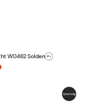
ght W0462 Solden
IP+
Újdonság