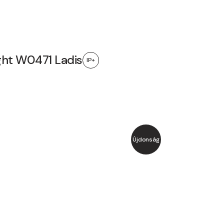
ght W0471 Ladis
IP+
Újdonság