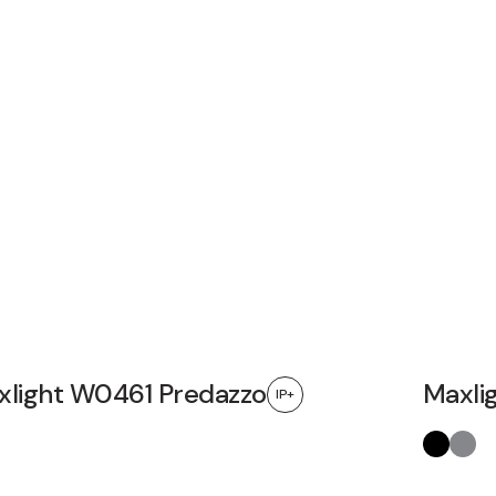
xlight W0461 Predazzo
Maxli
IP+