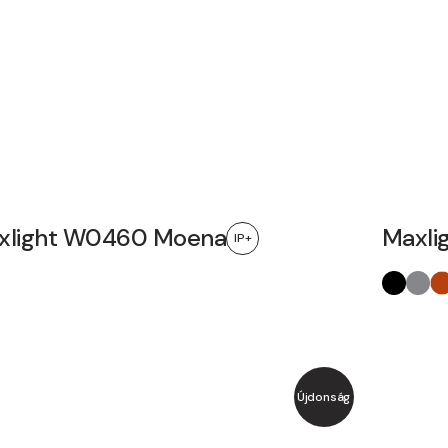
xlight W0460 Moena
Maxli
IP+
Újdonság