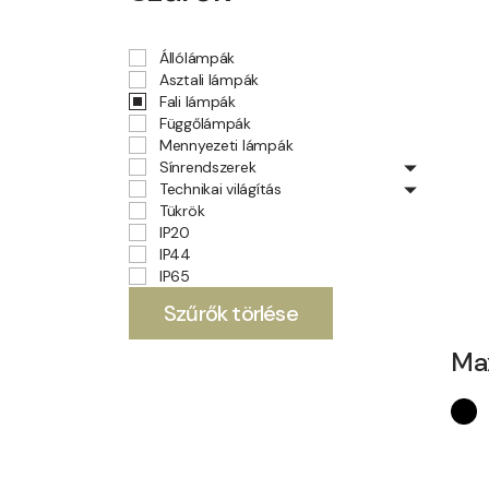
Állólámpák
Asztali lámpák
Fali lámpák
Függőlámpák
Mennyezeti lámpák
Sínrendszerek
Technikai világítás
Tükrök
IP20
IP44
IP65
Szűrők törlése
Max