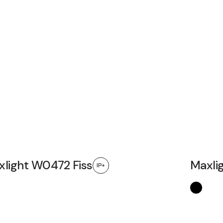
light W0472 Fiss
Maxli
IP+