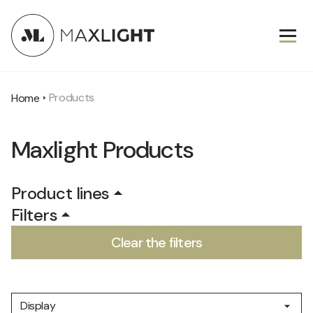
Products
Home
Maxlight Products
Product lines
Filters
New
Clear the filters
Ceiling lights
IP20
Deco
Floor lamps
IP44
Garden
Display