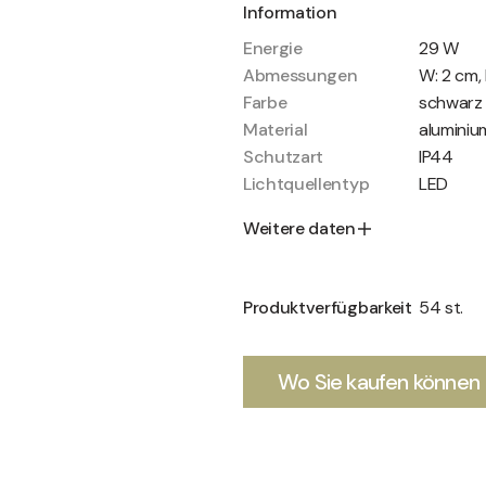
Information
Energie
29 W
Abmessungen
W: 2 cm, 
Farbe
schwarz
Material
aluminium
Schutzart
IP44
Lichtquellentyp
LED
Weitere daten
Produktverfügbarkeit
54 st.
Wo Sie kaufen können