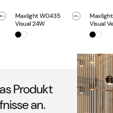
Maxlight W0435
Maxligh
IP+
IP+
Visual 24W
Visual 
as Produkt
fnisse an.