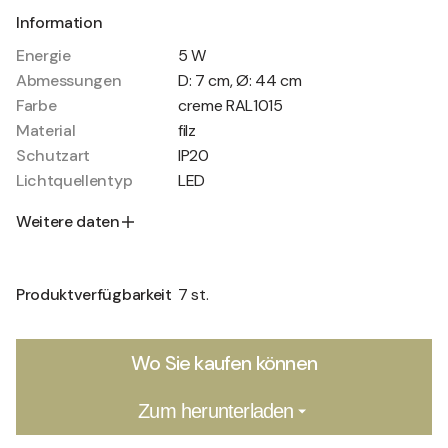
Information
Energie
5 W
Abmessungen
D: 7 cm, Ø: 44 cm
Farbe
creme RAL1015
Material
filz
Schutzart
IP20
Lichtquellentyp
LED
Weitere daten
Produktverfügbarkeit
7 st.
Wo Sie kaufen können
Zum herunterladen