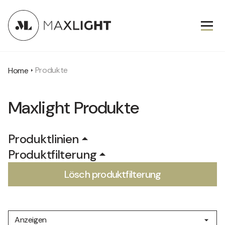
Produkte
Home
Maxlight Produkte
Produktlinien
Produktfilterung
Neu
Lösch produktfilterung
Deckenleuchten
IP20
Deco
Pendelleuchten
IP44
Garden
Anzeigen